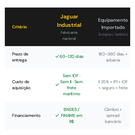
Jaguar
Equipamento
Industrial
Critério
Importado
Fabricante
Europeu / Asiático
nacional
Prazo de
180–360 dias +
60–120 dias
entrega
aduana
Sem IOF ·
Custo de
Sem II · Sem
II 35% + IPI + IOF
aquisição
frete
+ seguro + frete
marítimo
BNDES /
Câmbio +
Financiamento
FINAME em
spread
R$
bancário