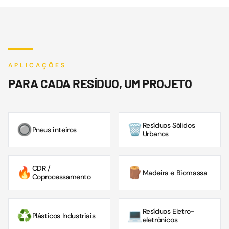
APLICAÇÕES
PARA CADA RESÍDUO, UM PROJETO
Resíduos Sólidos
🔘
🗑️
Pneus inteiros
Urbanos
CDR /
🔥
🪵
Madeira e Biomassa
Coprocessamento
Resíduos Eletro-
♻️
💻
Plásticos Industriais
eletrônicos