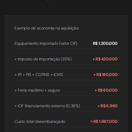
Exemplo de economia na aquisição:
Equipamento importado (valor CIF)
R$ 1.200.000
+ Imposto de Importação (35%)
+ R$ 420.000
+ IPI + PIS + COFINS + ICMS
+ R$ 180.000
+ Frete marítimo + seguro
+ R$ 60.000
+ IOF financiamento externo (0,38%)
+ R$ 6.960
Custo total desembaraçado
≈ R$ 1.867.000