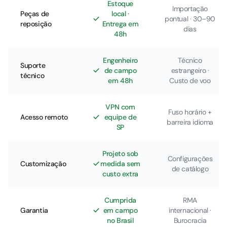
Estoque
Importação
Peças de
local ·
pontual · 30–90
reposição
Entrega em
dias
48h
Engenheiro
Técnico
Suporte
de campo
estrangeiro ·
técnico
em 48h
Custo de voo
VPN com
Fuso horário +
Acesso remoto
equipe de
barreira idioma
SP
Projeto sob
Configurações
Customização
medida sem
de catálogo
custo extra
Cumprida
RMA
Garantia
em campo
internacional ·
no Brasil
Burocracia