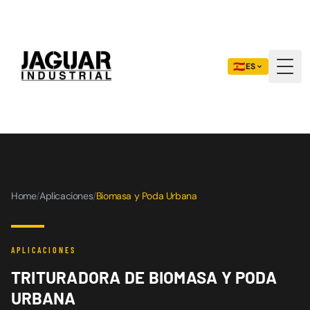
🇪🇸
ES
Togg
Home
/
Aplicaciones
/
Biomasa y Poda Urbana
APLICACIONES
TRITURADORA DE BIOMASA Y PODA
URBANA