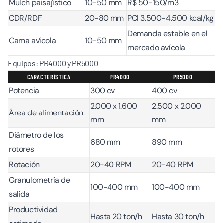
Mulch paisajístico
10-50 mm
R$ 50-150/m3
CDR/RDF
20-80 mm
PCI 3.500-4.500 kcal/kg
Demanda estable en el
Cama avícola
10-50 mm
mercado avícola
Equipos: PR4000 y PR5000
CARACTERÍSTICA
PR4000
PR5000
Potencia
300 cv
400 cv
2.000 x 1.600
2.500 x 2.000
Área de alimentación
mm
mm
Diámetro de los
680 mm
890 mm
rotores
Rotación
20-40 RPM
20-40 RPM
Granulometría de
100-400 mm
100-400 mm
salida
Productividad
Hasta 20 ton/h
Hasta 30 ton/h