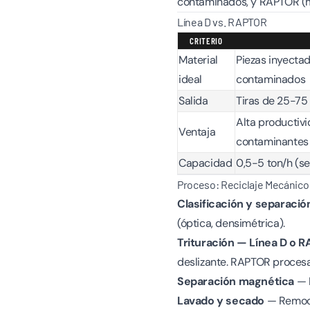
contaminados, y RAPTOR (m
Línea D vs. RAPTOR
CRITERIO
Material
Piezas inyectad
ideal
contaminados
Salida
Tiras de 25-75
Alta productivi
Ventaja
contaminantes
Capacidad
0,5-5 ton/h (s
Proceso: Reciclaje Mecánico
Clasificación y separació
(óptica, densimétrica).
Trituración — Línea D o 
deslizante. RAPTOR procesa
Separación magnética
— R
Lavado y secado
— Remoci