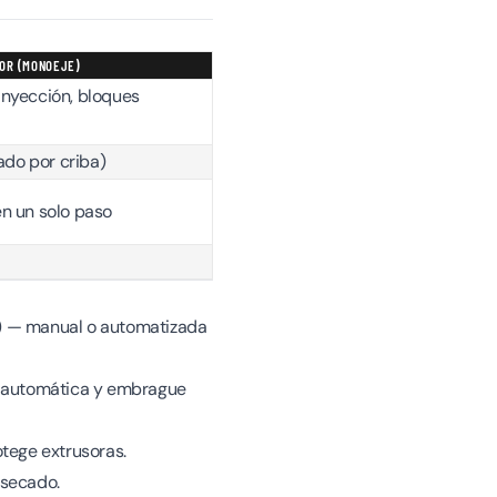
OR (MONOEJE)
inyección, bloques
do por criba)
en un solo paso
C) — manual o automatizada
n automática y embrague
tege extrusoras.
 secado.