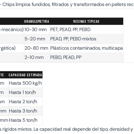
 Chips limpios fundidos, filtrados y transformados en pellets rec
GRANULOMETRÍA
RESINAS TÍPICAS
je mecánico)
10-30 mm
PET, PEAD, PP, PEBD
5-20 mm
PEAD, PP, PEBD mixtos
rgética)
20-80 mm
Plásticos contaminados, multicapa
2-10 mm
PEBD, PEAD, PP
RTE
CAPACIDAD ESTIMADA
mm
Hasta 500 kg/h
mm
Hasta 1 ton/h
mm
Hasta 2 ton/h
 mm
Hasta 3 ton/h
0 mm
Hasta 5 ton/h
 rígidos mixtos. La capacidad real depende del tipo, densidad y