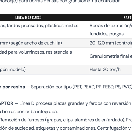
onoeje) para borras densas con granulometría controlada.
LÍNEA D (2 EJES)
RAPT
as, fardos prensados, plásticos mixtos
Borras de extrusión/
fundidos, purgas
 mm (según ancho de cuchilla)
20-120 mm (controla
dad para voluminosos, resistencia a
Granulometría final 
egún modelo)
Hasta 30 ton/h
n por resina
— Separación por tipo (PET, PEAD, PP, PEBD, PS, PV
RAPTOR
— Línea D procesa piezas grandes y fardos con reversió
 borras con criba integrada.
emoción de ferrosos (grapas, clips, alambres de enfardado). Pro
ón de suciedad, etiquetas y contaminaciones. Centrifugación y