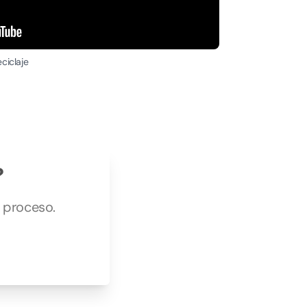
ciclaje
?
u proceso.