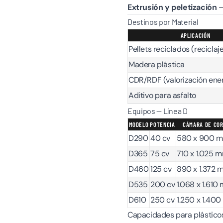
Extrusión y peletización
—
Destinos por Material
APLICACIÓN
Pellets reciclados (recicla
Madera plástica
CDR/RDF (valorización ene
Aditivo para asfalto
Equipos — Línea D
MODELO
POTENCIA
CÁMARA DE CO
D290
40 cv
580 x 900 
D365
75 cv
710 x 1.025 
D460
125 cv
890 x 1.372 
D535
200 cv
1.068 x 1.610
D610
250 cv
1.250 x 1.40
Capacidades para plásticos