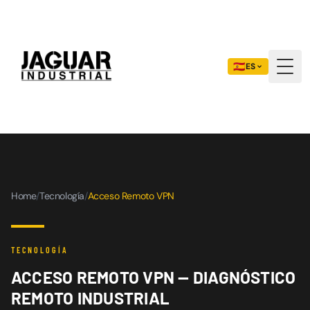
🇪🇸
ES
Togg
Home
/
Tecnología
/
Acceso Remoto VPN
TECNOLOGÍA
ACCESO REMOTO VPN — DIAGNÓSTICO
REMOTO INDUSTRIAL