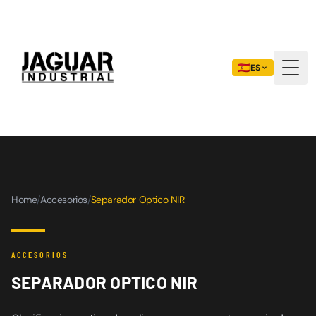
🇪🇸
ES
Togg
Home
/
Accesorios
/
Separador Optico NIR
ACCESORIOS
SEPARADOR OPTICO NIR