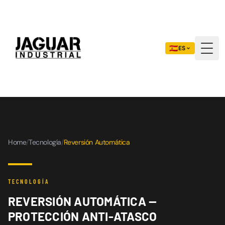
🇪🇸
ES
Togg
Home
/
Tecnología
/
Reversión Automática
TECNOLOGÍA
REVERSIÓN AUTOMÁTICA —
PROTECCIÓN ANTI-ATASCO