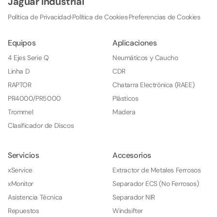
Jaguar Industrial
Política de Privacidad
·
Política de Cookies
·
Preferencias de Cookies
Equipos
Aplicaciones
4 Ejes Serie Q
Neumáticos y Caucho
Linha D
CDR
RAPTOR
Chatarra Electrónica (RAEE)
PR4000/PR5000
Plásticos
Trommel
Madera
Clasificador de Discos
Servicios
Accesorios
xService
Extractor de Metales Ferrosos
xMonitor
Separador ECS (No Ferrosos)
Asistencia Técnica
Separador NIR
Repuestos
Windsifter