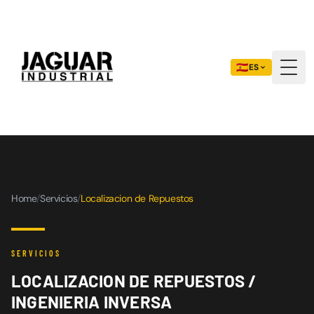
🇪🇸
ES
Togg
Home
/
Servicios
/
Localizacion de Repuestos
SERVICIOS
LOCALIZACION DE REPUESTOS /
INGENIERIA INVERSA