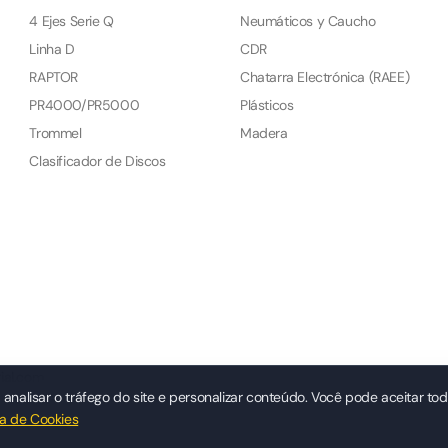
4 Ejes Serie Q
Neumáticos y Caucho
Linha D
CDR
RAPTOR
Chatarra Electrónica (RAEE)
PR4000/PR5000
Plásticos
Trommel
Madera
Clasificador de Discos
ial.com
analisar o tráfego do site e personalizar conteúdo. Você pode aceitar tod
ca de Cookies