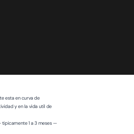
nte esta en curva de
vidad y en la vida util de
 — tipicamente 1 a 3 meses —