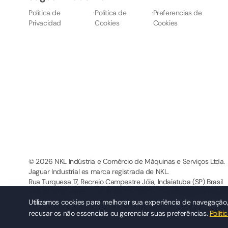
Política de
·
Política de
·
Preferencias de
Privacidad
Cookies
Cookies
© 2026 NKL Indústria e Comércio de Máquinas e Serviços Ltda.
Jaguar Industrial es marca registrada de NKL.
Rua Turquesa 17, Recreio Campestre Jóia, Indaiatuba (SP) Brasil
+55 19 3935-7676 · +55 19 99712-7089 · contato@jaguarindustr
Utilizamos cookies para melhorar sua experiência de navegação, 
recusar os não essenciais ou gerenciar suas preferências.
Políti