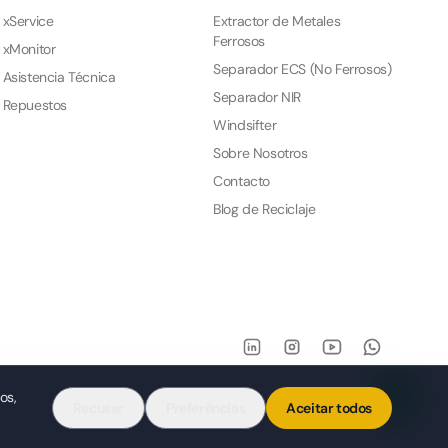
xService
Extractor de Metales
Ferrosos
xMonitor
Separador ECS (No Ferrosos)
Asistencia Técnica
Separador NIR
Repuestos
Windsifter
Sobre Nosotros
Contacto
Blog de Reciclaje
os,
Recusar
Preferências
Aceitar todos