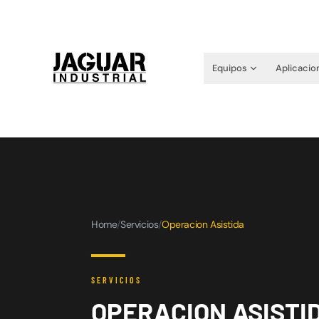
Equipos
Aplicacio
Home
/
Servicios
/
Operacion Asistida
SERVICIOS
OPERACION ASISTI