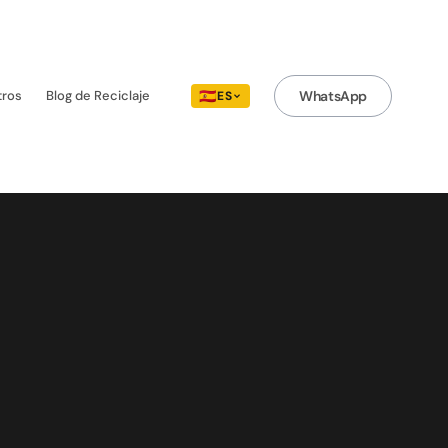
tros
Blog de Reciclaje
🇪🇸
WhatsApp
ES