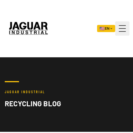
🇺🇸
EN
Togg
JAGUAR INDUSTRIAL
RECYCLING BLOG