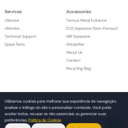
Services
Accessories
xService
Ferrous Metal Extractor
xMonitor
ECS Separator (Non-Ferrous)
Technical Support
NIR Separator
Spare Parts
Windsifter
About Us
Contact
Recycling Blog
Utilizamos cookies para melhorar sua experiência de navegação,
analisar o tráfego do site e personalizar conteúdo. Você pode
© 2026 NKL Indústria e Comércio de Máquinas e Serviços Ltda.
aceitar todos, recusar os não essenciais ou gerenciar suas
Jaguar Industrial is a registered trademark of NKL.
Rua Turquesa 17, Recreio Campestre Jóia, Indaiatuba (SP) Brasil
preferências.
Política de Cookies
+55 19 3935-7676 · +55 19 99712-7089 ·